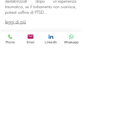
destabilizzati dopo un'esperienza
traumatica, se il turbamento non svanisce,
potresti soffrire di PTSD...
leggi di più
Disturbo bipolare
Phone
Email
LinkedIn
Whatsapp
l
I
disturbo bipolare comprende una serie
di condizioni patologiche che
comportano cambiamenti nell'umore,
nell'energia fisica e nella capacità di
funzionamento di una persona. Le
persone affette da disturbo bipolare
sperimentano stati emotivi intensi che in
genere si verificano durante periodi
distinti, della durata di giorni o settimane,
chiamati episodi di alterazione del tono
dell'umore. Questi episodi di alterazioni
dell'umore vengono classificati come