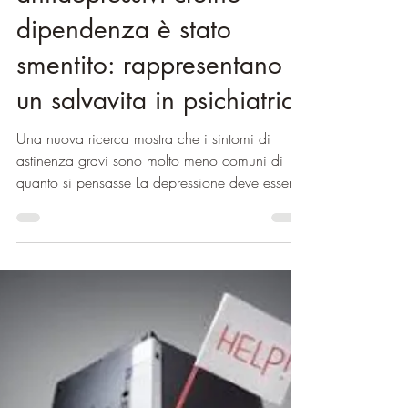
6 lug 2024
Tempo di lettura: 4 min
Depressione
Il mito che gli
antidepressivi creino
dipendenza è stato
smentito: rappresentano
un salvavita in psichiatria
Una nuova ricerca mostra che i sintomi di
astinenza gravi sono molto meno comuni di
quanto si pensasse La depressione deve essere
trattata