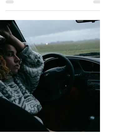
Quando senti il bisogno di un supporto
psichiatrico, il primo passo può sembrare
complicato. Oggi, grazie alla tecnologia, puoi
cercare uno psichiatra online comodamente da
casa tua. Ma come fare per scegliere il
professionista giusto? In questa guida ti spiego
tutto quello che devi sapere per muoverti con
sicurezza e trovare un aiuto qualificato e vicino
alle tue esigenze. Perché cercare psichiatra
online è una scelta intelligente La salute mentale
è fondamentale, e prenders