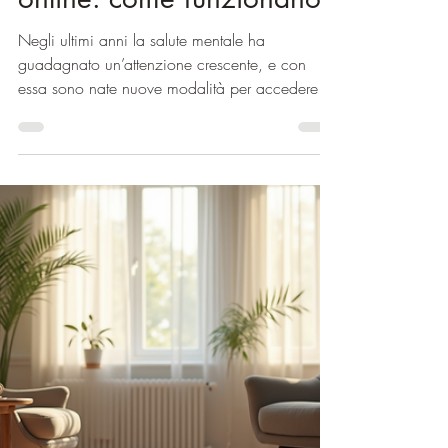
Consulenze psichiatriche
online: come funzionano
Negli ultimi anni la salute mentale ha
guadagnato un’attenzione crescente, e con
essa sono nate nuove modalità per accedere a
cure psichiatriche. Tra queste le consulenze
psichiatriche online per adulti rappresentano
una soluzione innovativa e sempre più diffusa.
Ma come funzionano esattamente? Cosa puoi
aspettarti da una consulenza psichiatrica a
distanza? In questo articolo ti guiderò passo
passo, in modo semplice e diretto, per farti
scoprire come queste consulenze possono