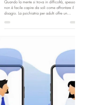
Quando la mente si trova in difficoltà, spesso
non è facile capire da soli come affrontare il
disagio. La psichiatria per adulti offre un
supporto fondamentale per chi desidera
ritrovare equilibrio e benessere. In questo
articolo ti racconterò come un professionista
esperto può accompagnarti in questo percorso,
aiutandoti a superare momenti complessi e a
migliorare la qualità della tua vita. I benefici
della psichiatria per adulti La psichiatria per
adulti non è solo cura del