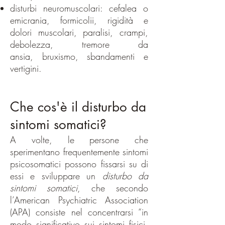
disturbi neuromuscolari: cefalea o
emicrania, formicolii, rigidità e
dolori muscolari, paralisi, crampi,
debolezza,
tremore da
ansia
,
bruxismo
, sbandamenti e
vertigini.
Che cos'è il disturbo da
sintomi somatici?
A volte, le persone che
sperimentano frequentemente sintomi
psicosomatici possono fissarsi su di
essi e sviluppare un
disturbo da
sintomi somatici
, che secondo
l’
American Psychiatric Association
(APA) consiste nel
concentrarsi “in
modo significativo sui sintomi fisici,