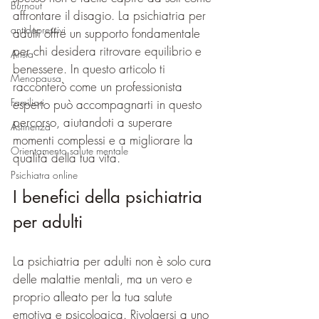
Burnout
affrontare il disagio. La psichiatria per 
antidepressivi
adulti offre un supporto fondamentale 
per chi desidera ritrovare equilibrio e 
Ansia
benessere. In questo articolo ti 
Menopausa
racconterò come un professionista 
Familiari
esperto può accompagnarti in questo 
percorso, aiutandoti a superare 
Astinenza
momenti complessi e a migliorare la 
Orientamento salute mentale
qualità della tua vita.
Psichiatra online
I benefici della psichiatria 
per adulti
La psichiatria per adulti non è solo cura 
delle malattie mentali, ma un vero e 
proprio alleato per la tua salute 
emotiva e psicologica. Rivolgersi a uno 