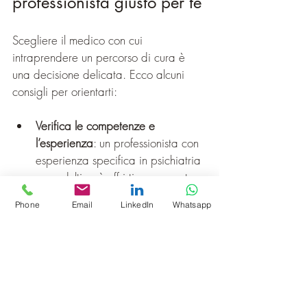
professionista giusto per te
Scegliere il medico con cui 
intraprendere un percorso di cura è 
una decisione delicata. Ecco alcuni 
consigli per orientarti:
Verifica le competenze e 
l’esperienza
: un professionista con 
esperienza specifica in psichiatria 
per adulti può offrirti un supporto 
più mirato.
Phone
Email
LinkedIn
Whatsapp
Valuta la vicinanza geografica
: 
scegliere uno specialista vicino a 
casa facilita la continuità delle 
visite.
Considera il rapporto umano
: è 
importante sentirsi a proprio agio 