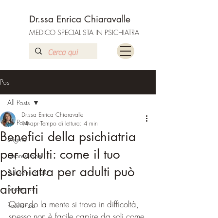
Dr.ssa Enrica Chiaravalle
MEDICO SPECIALISTA IN PSICHIATRA
Post
All Posts
Dr.ssa Enrica Chiaravalle
All Posts
14 apr
Tempo di lettura: 4 min
Benefici della psichiatria
Stigma
per adulti: come il tuo
Depressione
psichiatra per adulti può
Salute mentale
aiutarti
Sostegno
Quando la mente si trova in difficoltà, 
Resilienza
spesso non è facile capire da soli come 